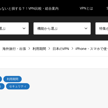
VPNとは
らないと損する？！VPN比較・総合案内
選ぶ
機能から選ぶ
特集
海外旅行・出張
利用期間
日本のVPN
iPhone・スマホで使
利用期間
う
セキュリティ