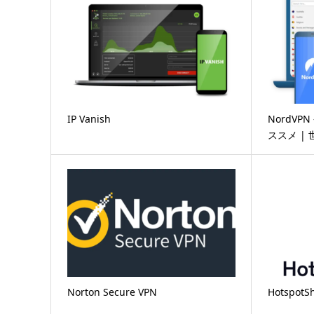
IP Vanish
NordV
ススメ |
Norton Secure VPN
Hotspot