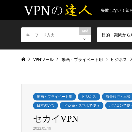
失敗しない！知
and
目的・期間から
or
VPNツール
動画・プライベート用
ビジネス
動画・プライベート用
ビジネス
海外旅行・出張
日本のVPN
iPhone・スマホで使う
パソコンで使
セカイVPN
2022.05.19